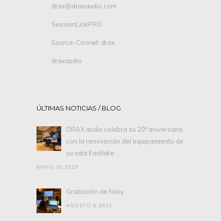
drax@draxaudio.com
SessionLinkPRO
Source-Connet: drax
draxaudio
ÚLTIMAS NOTICIAS / BLOG
DRAX audio celebra su 20º aniversario
con la renovación del equipamiento de
su sala Eastlake
MAYO 30,2023
Grabación de foley
AGOSTO 9,2022