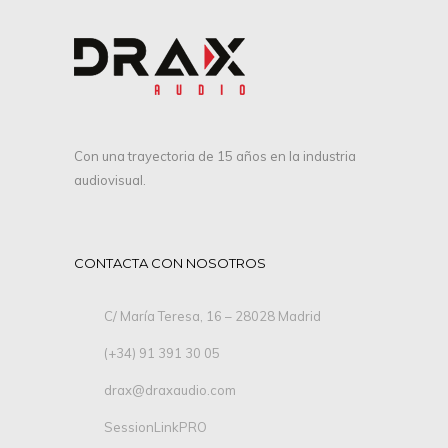
Con una trayectoria de 15 años en la industria
audiovisual.
CONTACTA CON NOSOTROS
C/ María Teresa, 16 – 28028 Madrid
(+34) 91 391 30 05
drax@draxaudio.com
SessionLinkPRO