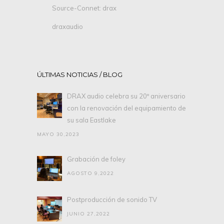
Source-Connet: drax
draxaudio
ÚLTIMAS NOTICIAS / BLOG
DRAX audio celebra su 20º aniversario
con la renovación del equipamiento de
su sala Eastlake
MAYO 30,2023
Grabación de foley
AGOSTO 9,2022
Postproducción de sonido TV
JUNIO 27,2022