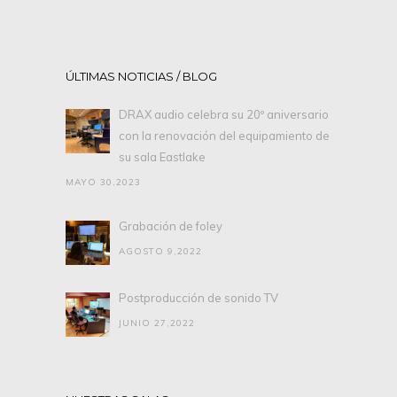
ÚLTIMAS NOTICIAS / BLOG
DRAX audio celebra su 20º aniversario
con la renovación del equipamiento de
su sala Eastlake
MAYO 30,2023
Grabación de foley
AGOSTO 9,2022
Postproducción de sonido TV
JUNIO 27,2022