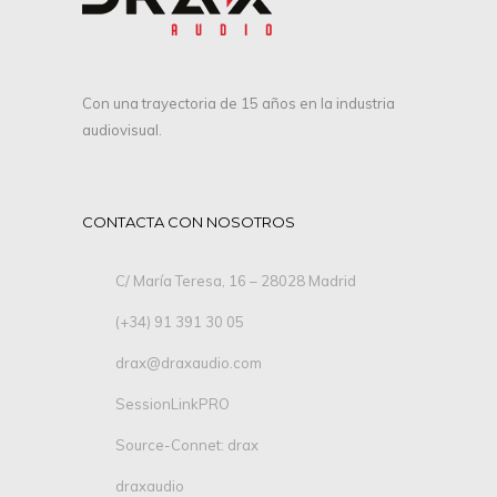
Con una trayectoria de 15 años en la industria
audiovisual.
CONTACTA CON NOSOTROS
C/ María Teresa, 16 – 28028 Madrid
(+34) 91 391 30 05
drax@draxaudio.com
SessionLinkPRO
Source-Connet: drax
draxaudio