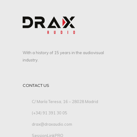
With a history of 15 years in the audiovisual
industry.
CONTACT US
C/ María Teresa, 16 – 28028 Madrid
(+34) 91 391 30 05
drax@draxaudio.com
SessionLinkPRO